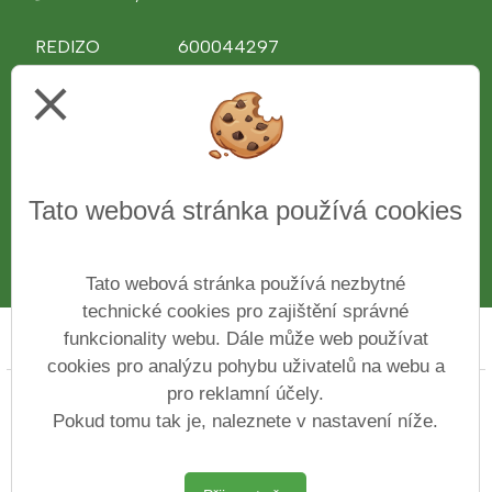
REDIZO
600044297
Ředitel školy
Ing. Věra Bělochová
close
Telefon
312 510 081
IČ
43776761
Web
www.zshajeslany.cz
Facebook
www.facebook.com/zshajeslany
Tato webová stránka používá cookies
E-mail
1zsslany.haje@zshajeslany.cz
Datová schránka
7czmse4
Číslo účtu
27-7171100227/0100
Tato webová stránka používá nezbytné
technické cookies pro zajištění správné
funkcionality webu. Dále může web používat
Prohlášení o přístupnosti
Mapa webu
Cookies
cookies pro analýzu pohybu uživatelů na webu a
pro reklamní účely.
Copyright © 2022 - 2023 Základní škola ve Slaném Na
Hájích &
Vitalex Group
- Tvorba školních
Pokud tomu tak je, naleznete v nastavení níže.
webů
Postaveno ve službě
VlastníŠkolníWeb.cz