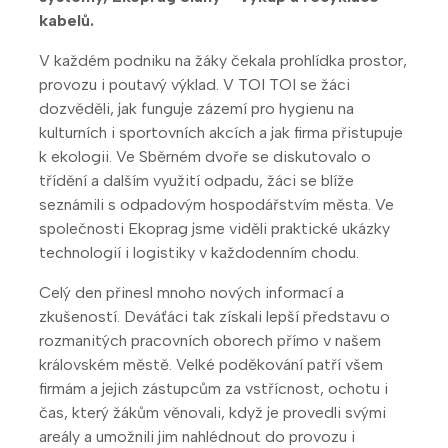
kabelů.
V každém podniku na žáky čekala prohlídka prostor,
provozu i poutavý výklad. V TOI TOI se žáci
dozvěděli, jak funguje zázemí pro hygienu na
kulturních i sportovních akcích a jak firma přistupuje
k ekologii. Ve Sběrném dvoře se diskutovalo o
třídění a dalším využití odpadu, žáci se blíže
seznámili s odpadovým hospodářstvím města. Ve
společnosti Ekoprag jsme viděli praktické ukázky
technologií i logistiky v každodenním chodu.
Celý den přinesl mnoho nových informací a
zkušeností. Deváťáci tak získali lepší představu o
rozmanitých pracovních oborech přímo v našem
královském městě. Velké poděkování patří všem
firmám a jejich zástupcům za vstřícnost, ochotu i
čas, který žákům věnovali, když je provedli svými
areály a umožnili jim nahlédnout do provozu i