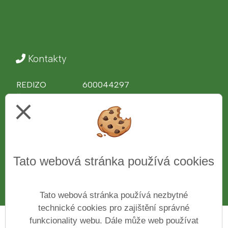
Kontakty
REDIZO
600044297
Ředitel školy
Ing. Věra Bělochová
close
Telefon
312 510 081
IČ
43776761
Web
www.zshajeslany.cz
Facebook
www.facebook.com/zshajeslany
Tato webová stránka používá cookies
E-mail
1zsslany.haje@zshajeslany.cz
Datová schránka
7czmse4
Číslo účtu
27-7171100227/0100
Tato webová stránka používá nezbytné
technické cookies pro zajištění správné
funkcionality webu. Dále může web používat
Prohlášení o přístupnosti
Mapa webu
Cookies