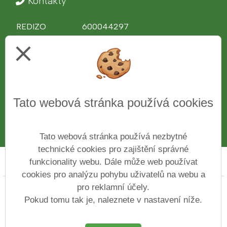
Kontakty
REDIZO
600044297
Ředitel školy
Ing. Věra Bělochová
close
Telefon
312 510 081
IČ
43776761
Web
www.zshajeslany.cz
Facebook
www.facebook.com/zshajeslany
Tato webová stránka používá cookies
E-mail
1zsslany.haje@zshajeslany.cz
Datová schránka
7czmse4
Číslo účtu
27-7171100227/0100
Tato webová stránka používá nezbytné
technické cookies pro zajištění správné
funkcionality webu. Dále může web používat
Prohlášení o přístupnosti
Mapa webu
Cookies
cookies pro analýzu pohybu uživatelů na webu a
pro reklamní účely.
Copyright © 2022 - 2023 Základní škola ve Slaném Na
Hájích &
Vitalex Group
- Tvorba školních
Pokud tomu tak je, naleznete v nastavení níže.
webů