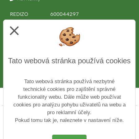
REDIZO
600044297
Ředitel školy
Ing. Věra Bělochová
close
Telefon
312 510 081
IČ
43776761
Web
www.zshajeslany.cz
Facebook
www.facebook.com/zshajeslany
Tato webová stránka používá cookies
E-mail
1zsslany.haje@zshajeslany.cz
Datová schránka
7czmse4
Číslo účtu
27-7171100227/0100
Tato webová stránka používá nezbytné
technické cookies pro zajištění správné
funkcionality webu. Dále může web používat
Prohlášení o přístupnosti
Mapa webu
Cookies
cookies pro analýzu pohybu uživatelů na webu a
pro reklamní účely.
Copyright © 2022 - 2023 Základní škola ve Slaném Na
Hájích &
Vitalex Group
- Tvorba školních
Pokud tomu tak je, naleznete v nastavení níže.
webů
Postaveno ve službě
VlastníŠkolníWeb.cz