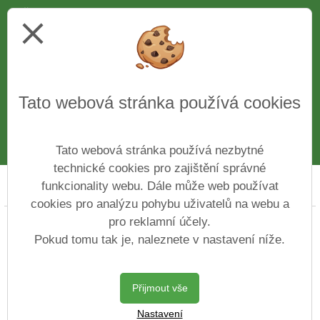
Ředitel školy
Ing. Věra Bělochová
close
Telefon
312 510 081
IČ
43776761
Web
www.zshajeslany.cz
Facebook
www.facebook.com/zshajeslany
Tato webová stránka používá cookies
E-mail
1zsslany.haje@zshajeslany.cz
Datová schránka
7czmse4
Číslo účtu
27-7171100227/0100
Tato webová stránka používá nezbytné
technické cookies pro zajištění správné
funkcionality webu. Dále může web používat
Prohlášení o přístupnosti
Mapa webu
Cookies
cookies pro analýzu pohybu uživatelů na webu a
pro reklamní účely.
Copyright © 2022 - 2023 Základní škola ve Slaném Na
Hájích &
Vitalex Group
- Tvorba školních
Pokud tomu tak je, naleznete v nastavení níže.
webů
Postaveno ve službě
VlastníŠkolníWeb.cz
Přijmout vše
| Na redakčním
Nastavení