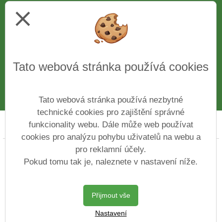
Ředitel školy
Ing. Věra Bělochová
close
Telefon
312 510 081
IČ
43776761
Web
www.zshajeslany.cz
Facebook
www.facebook.com/zshajeslany
Tato webová stránka používá cookies
E-mail
1zsslany.haje@zshajeslany.cz
Datová schránka
7czmse4
Číslo účtu
27-7171100227/0100
Tato webová stránka používá nezbytné
technické cookies pro zajištění správné
funkcionality webu. Dále může web používat
Prohlášení o přístupnosti
Mapa webu
Cookies
cookies pro analýzu pohybu uživatelů na webu a
pro reklamní účely.
Copyright © 2022 - 2023 Základní škola ve Slaném Na
Hájích &
Vitalex Group
- Tvorba školních
Pokud tomu tak je, naleznete v nastavení níže.
webů
Postaveno ve službě
VlastníŠkolníWeb.cz
Přijmout vše
| Na redakčním
Nastavení
systému
Vitalex CMS