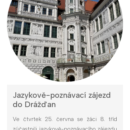
Jazykově-poznávací zájezd
do Drážďan
Ve čtvrtek 25. června se žáci 8. tříd
zúčastnili jazykově-poznávacího zájezdu