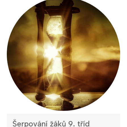
Šerpování žáků 9. tříd