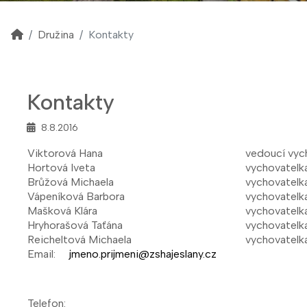
Družina
Kontakty
Kontakty
8.8.2016
Viktorová Hana
vedoucí vych
Hortová Iveta
vychovatelka 
Brůžová Michaela
vychovatelka 
Vápeníková Barbora
vychovatelka
Mašková Klára
vychovatelka
Hryhorašová Taťána
vychovatelka
Reicheltová Michaela
vychovatelka
Email:
jmeno.prijmeni@zshajeslany.cz
Telefon: