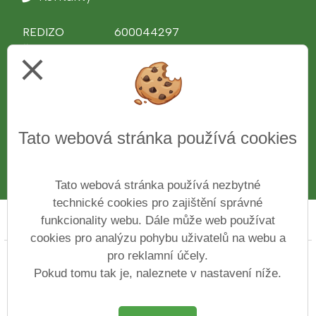
REDIZO
600044297
Ředitel školy
Ing. Věra Bělochová
close
Telefon
312 510 081
IČ
43776761
Web
www.zshajeslany.cz
Facebook
www.facebook.com/zshajeslany
Tato webová stránka používá cookies
E-mail
1zsslany.haje@zshajeslany.cz
Datová schránka
7czmse4
Číslo účtu
27-7171100227/0100
Tato webová stránka používá nezbytné
technické cookies pro zajištění správné
funkcionality webu. Dále může web používat
Prohlášení o přístupnosti
Mapa webu
Cookies
cookies pro analýzu pohybu uživatelů na webu a
pro reklamní účely.
Copyright © 2022 - 2023 Základní škola ve Slaném Na
Hájích &
Vitalex Group
- Tvorba školních
Pokud tomu tak je, naleznete v nastavení níže.
webů
Postaveno ve službě
VlastníŠkolníWeb.cz