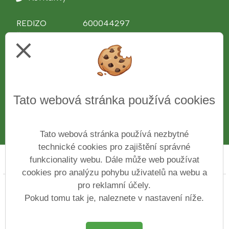
REDIZO
600044297
Ředitel školy
Ing. Věra Bělochová
close
Telefon
312 510 081
IČ
43776761
Web
www.zshajeslany.cz
Facebook
www.facebook.com/zshajeslany
Tato webová stránka používá cookies
E-mail
1zsslany.haje@zshajeslany.cz
Datová schránka
7czmse4
Číslo účtu
27-7171100227/0100
Tato webová stránka používá nezbytné
technické cookies pro zajištění správné
funkcionality webu. Dále může web používat
Prohlášení o přístupnosti
Mapa webu
Cookies
cookies pro analýzu pohybu uživatelů na webu a
pro reklamní účely.
Copyright © 2022 - 2023 Základní škola ve Slaném Na
Hájích &
Vitalex Group
- Tvorba školních
Pokud tomu tak je, naleznete v nastavení níže.
webů
Postaveno ve službě
VlastníŠkolníWeb.cz