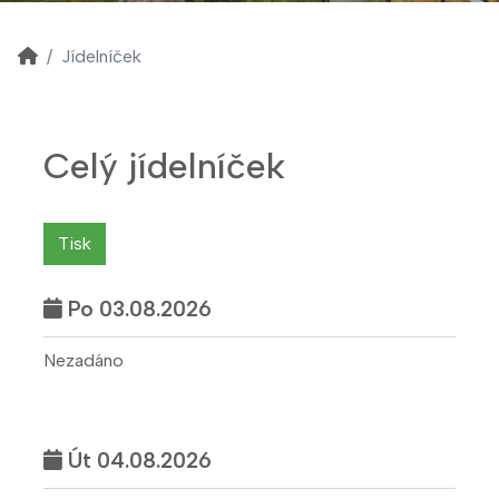
Jídelníček
Celý jídelníček
Tisk
Po 03.08.2026
Nezadáno
Út 04.08.2026