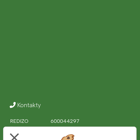
Kontakty
REDIZO
600044297
Ředitel školy
Ing. Věra Bělochová
close
Telefon
312 510 081