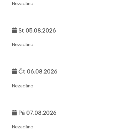
Nezadáno
St 05.08.2026
Nezadáno
Čt 06.08.2026
Nezadáno
Pá 07.08.2026
Nezadáno