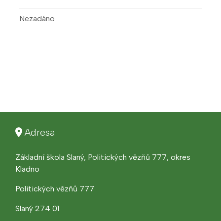
Nezadáno
Adresa
Základní škola Slaný, Politických vězňů 777, okres
Kladno
Politických vězňů 777
Slaný 274 01