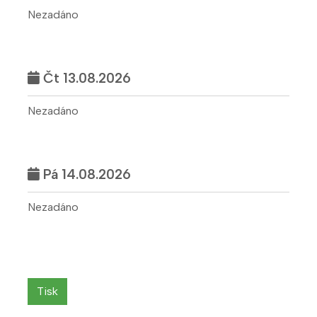
Nezadáno
Čt 13.08.2026
Nezadáno
Pá 14.08.2026
Nezadáno
Tisk