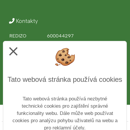
Kontakty
REDIZO
600044297
Ředitel školy
Ing. Věra Bělochová
close
Telefon
312 510 081
IČ
43776761
Web
www.zshajeslany.cz
Facebook
www.facebook.com/zshajeslany
Tato webová stránka používá cookies
E-mail
1zsslany.haje@zshajeslany.cz
Datová schránka
7czmse4
Číslo účtu
27-7171100227/0100
Tato webová stránka používá nezbytné
technické cookies pro zajištění správné
funkcionality webu. Dále může web používat
Prohlášení o přístupnosti
Mapa webu
Cookies
cookies pro analýzu pohybu uživatelů na webu a
pro reklamní účely.
Copyright © 2022 - 2023 Základní škola ve Slaném Na