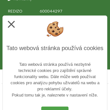
REDIZO
600044297
Ředitel školy
Ing. Věra Bělochová
close
Telefon
312 510 081
IČ
43776761
Web
www.zshajeslany.cz
Facebook
www.facebook.com/zshajeslany
Tato webová stránka používá cookies
E-mail
1zsslany.haje@zshajeslany.cz
Datová schránka
7czmse4
Číslo účtu
27-7171100227/0100
Tato webová stránka používá nezbytné
technické cookies pro zajištění správné
funkcionality webu. Dále může web používat
Prohlášení o přístupnosti
Mapa webu
Cookies
cookies pro analýzu pohybu uživatelů na webu a
pro reklamní účely.
Copyright © 2022 - 2023 Základní škola ve Slaném Na
Hájích &
Vitalex Group
- Tvorba školních
Pokud tomu tak je, naleznete v nastavení níže.
webů
Postaveno ve službě
VlastníŠkolníWeb.cz